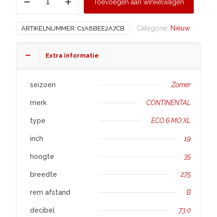
Toevoegen aan winkelwagen
275/35
R19
Categorie:
Nieuw
ARTIKELNUMMER:
C1A8BEE2A7CB
ECO
6
MO
Extra informatie
XL
aantal
seizoen
Zomer
merk
CONTINENTAL
type
ECO 6 MO XL
inch
19
hoogte
35
breedte
275
rem afstand
B
decibel
73.0