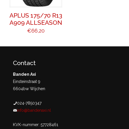
APLUS 175/70 R13
A909 ALLSEASON
€
66,20
Contact
Banden Axi
Einsteinstraat 9
6604bw Wijchen
024-7850347
info@bandenaxi.nl
KVK-nummer: 57728461