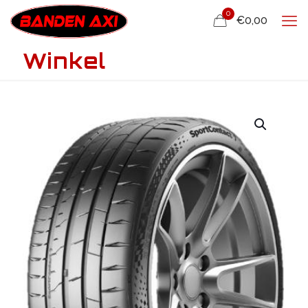
0
€0,00
Winkel