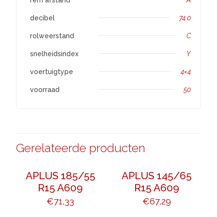
decibel
74.0
rolweerstand
C
snelheidsindex
Y
voertuigtype
4×4
voorraad
50
Gerelateerde producten
APLUS 185/55
APLUS 145/65
R15 A609
R15 A609
€
71,33
€
67,29