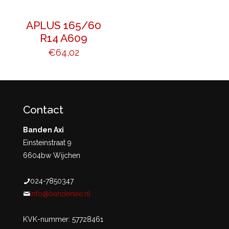
APLUS 165/60
R14 A609
€
64,02
Contact
Banden Axi
Einsteinstraat 9
6604bw Wijchen
024-7850347
info@bandenaxi.nl
KVK-nummer: 57728461