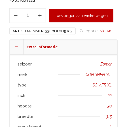
50 op voorraad
CONTINENTAL
Toevoegen aan winkelwagen
315/30
R22
Categorie:
Nieuw
ARTIKELNUMMER:
33F0DE2D9103
SC-
7
FR
Extra informatie
XL
aantal
seizoen
Zomer
merk
CONTINENTAL
type
SC-7 FR XL
inch
22
hoogte
30
breedte
315
rem afstand
A