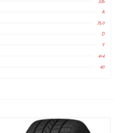
335
A
75.0
D
Y
4×4
40