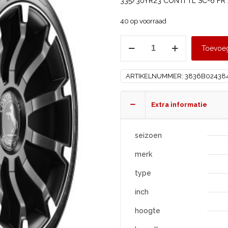
335/30YR23 CONTI TL SC-6 FR X
40 op voorraad
CONTINENTAL
Toevoe
335/30
R23
ARTIKELNUMMER:
3836B02438
SC-
6
FR
Extra informatie
XL
aantal
seizoen
merk
type
inch
hoogte