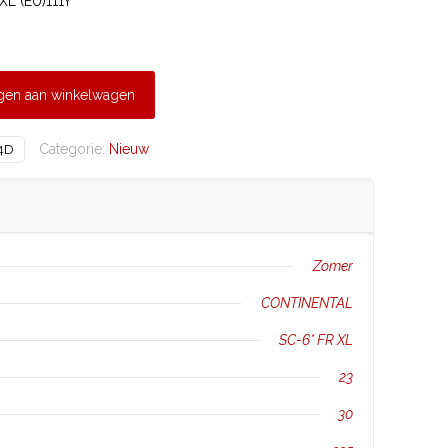
L (EU)111Y
gen aan winkelwagen
Categorie:
Nieuw
4D
Zomer
CONTINENTAL
SC-6* FR XL
23
30