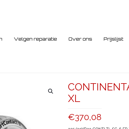
n
Velgen reparatie
Over ons
Prijslijst
CONTINENTA
XL
€
370,08