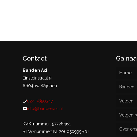
Contact
Ga naa
Banden Axi
Home
Einsteinstraat 9
6604bw Wijchen
Banden
024-7850347
Velgen
Nieu
info@bandenaxi.nl
Velgen r
Gebru
KVK-nummer: 57728461
Over on
BTW-nummer: NL206050999B01