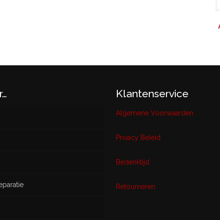
r…
Klantenservice
Algemene Voorwaarden
Privacy Beleid
w
Bedenktijd
eparatie
ikt
Retourneren
s