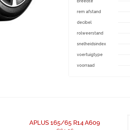
breedte
rem afstand
decibel
rolweerstand
snelheidsindex
voertuigtype
voorraad
APLUS 165/65 R14 A609