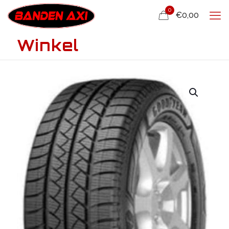
0
€0,00
Winkel