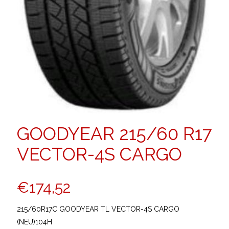
GOODYEAR 215/60 R17
VECTOR-4S CARGO
€
174,52
215/60R17C GOODYEAR TL VECTOR-4S CARGO
(NEU)104H