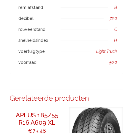
rem afstand
B
decibel
72.0
rolweerstand
C
snelheidsindex
H
voertuigtype
Light Truck
voorraad
50.0
Gerelateerde producten
APLUS 185/55
R16 A609 XL
€
73,48