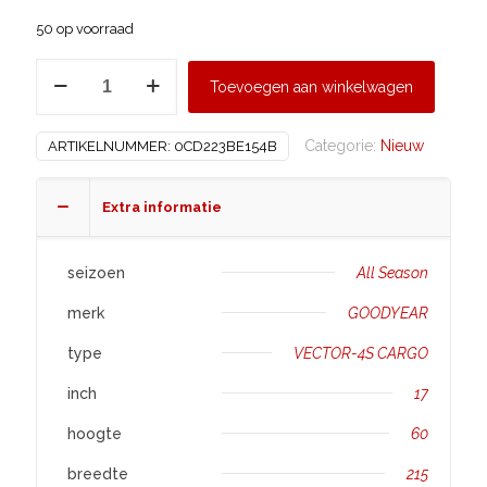
50 op voorraad
GOODYEAR
Toevoegen aan winkelwagen
215/60
R17
Categorie:
Nieuw
ARTIKELNUMMER:
0CD223BE154B
VECTOR-
4S
CARGO
Extra informatie
aantal
seizoen
All Season
merk
GOODYEAR
type
VECTOR-4S CARGO
inch
17
hoogte
60
breedte
215