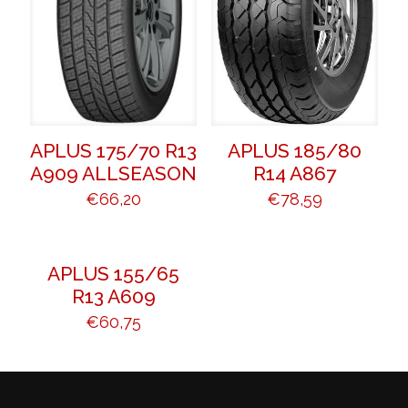
APLUS 175/70 R13
APLUS 185/80
A909 ALLSEASON
R14 A867
€
66,20
€
78,59
APLUS 155/65
R13 A609
€
60,75