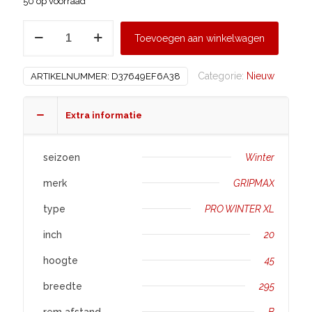
50 op voorraad
GRIPMAX
Toevoegen aan winkelwagen
295/45
R20
Categorie:
Nieuw
ARTIKELNUMMER:
D37649EF6A38
PRO
WINTER
XL
Extra informatie
aantal
seizoen
Winter
merk
GRIPMAX
type
PRO WINTER XL
inch
20
hoogte
45
breedte
295
rem afstand
B