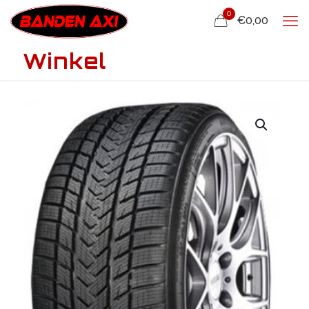
0
€0,00
Winkel