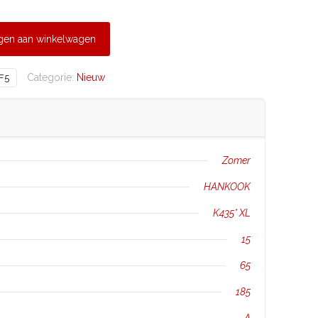
gen aan winkelwagen
Categorie:
Nieuw
F5
Zomer
HANKOOK
K435* XL
15
65
185