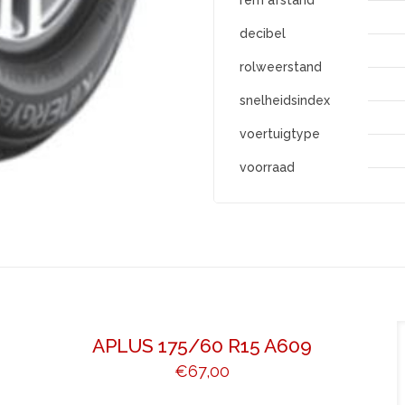
rem afstand
decibel
rolweerstand
snelheidsindex
voertuigtype
voorraad
APLUS 175/60 R15 A609
€
67,00