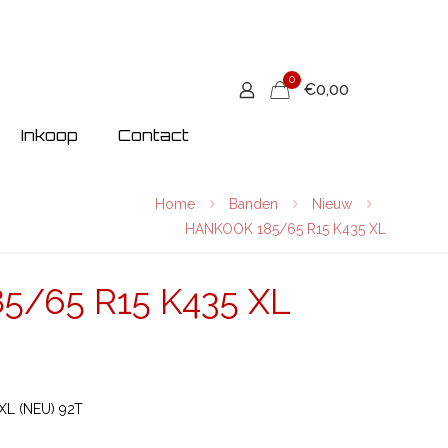
0
€0,00
Inkoop
Contact
Home
Banden
Nieuw
HANKOOK 185/65 R15 K435 XL
5/65 R15 K435 XL
L (NEU) 92T