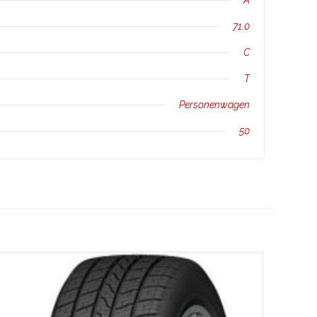
A
71.0
C
T
Personenwagen
50