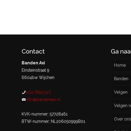
Contact
Ga naa
Banden Axi
Home
Einsteinstraat 9
6604bw Wijchen
Banden
024-7850347
Velgen
Nieu
info@bandenaxi.nl
Velgen r
Gebru
KVK-nummer: 57728461
Over on
BTW-nummer: NL206050999B01