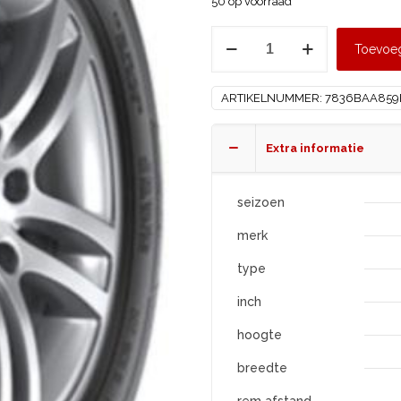
50 op voorraad
HANKOOK
Toevoe
185/65
R15
ARTIKELNUMMER:
7836BAA859
K435
XL
aantal
Extra informatie
seizoen
merk
type
inch
hoogte
breedte