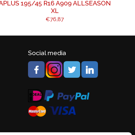
APLUS 195/45 R16 A909 ALLSEASON
XL
€
76,87
Social media