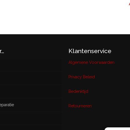
r…
Klantenservice
Algemene Voorwaarden
Privacy Beleid
w
Bedenktijd
eparatie
ikt
Retourneren
s