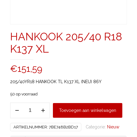
HANKOOK 205/40 R18
K137 XL
€
151,59
205/40YR18 HANKOOK TL K137 XL (NEU) 86Y
50 op voorraad
HANKOOK
Toevoegen aan winkelwagen
205/40
R18
Categorie:
Nieuw
ARTIKELNUMMER:
7BE748B2BD17
K137
XL