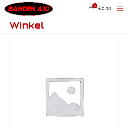
0
€0,00
Winkel