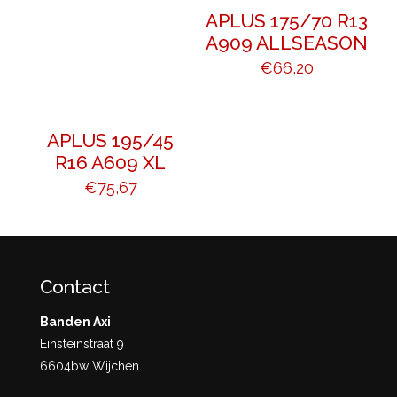
APLUS 175/70 R13
A909 ALLSEASON
€
66,20
APLUS 195/45
R16 A609 XL
€
75,67
Contact
Banden Axi
Einsteinstraat 9
6604bw Wijchen