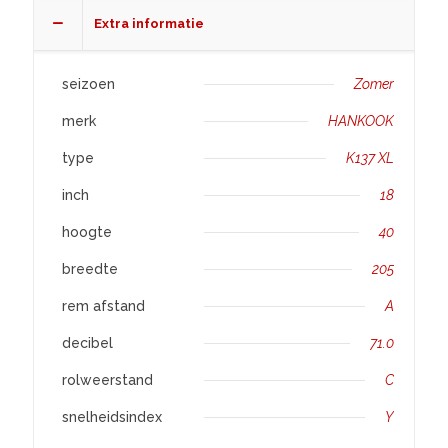
aantal
Extra informatie
seizoen
Zomer
merk
HANKOOK
type
K137 XL
inch
18
hoogte
40
breedte
205
rem afstand
A
decibel
71.0
rolweerstand
C
snelheidsindex
Y