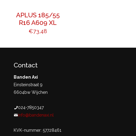
APLUS 185/55
R16 A609 XL
€
73,48
Contact
Banden Axi
Einsteinstraat 9
6604bw Wijchen
024-7850347
info@bandenaxi.nl
KVK-nummer: 57728461