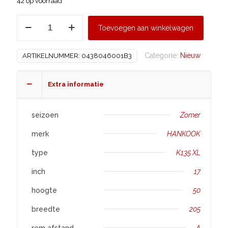
42 op voorraad
HANKOOK
Toevoegen aan winkelwagen
205/50
R17
Categorie:
Nieuw
ARTIKELNUMMER:
0438046001B3
K135
XL
aantal
Extra informatie
seizoen
Zomer
merk
HANKOOK
type
K135 XL
inch
17
hoogte
50
breedte
205
rem afstand
A