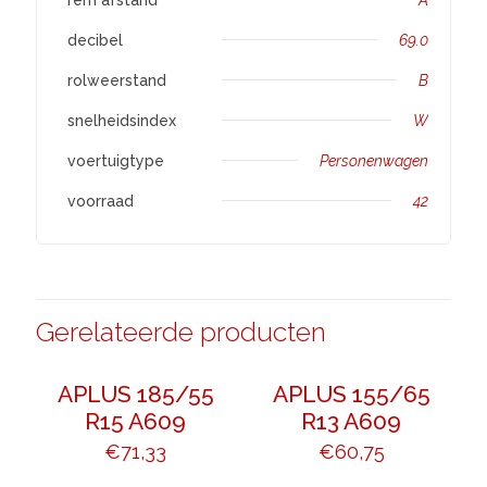
decibel
69.0
rolweerstand
B
snelheidsindex
W
voertuigtype
Personenwagen
voorraad
42
Gerelateerde producten
APLUS 185/55
APLUS 155/65
R15 A609
R13 A609
€
71,33
€
60,75