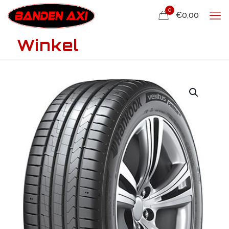
0
€0,00
Winkel