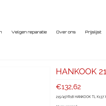
n
Velgen reparatie
Over ons
Prijslijst
HANKOOK 215
€
132,62
215/45YR18 HANKOOK TL K137 X