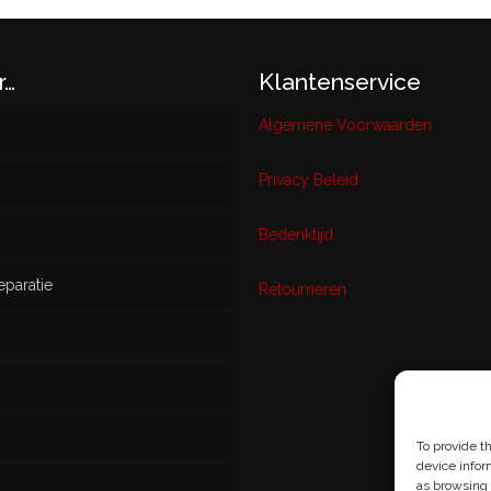
r…
Klantenservice
Algemene Voorwaarden
Privacy Beleid
w
Bedenktijd
eparatie
ikt
Retourneren
s
To provide t
device infor
as browsing 