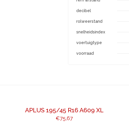
rem afstand
decibel
rolweerstand
snelheidsindex
voertuigtype
voorraad
APLUS 195/45 R16 A609 XL
€
75,67