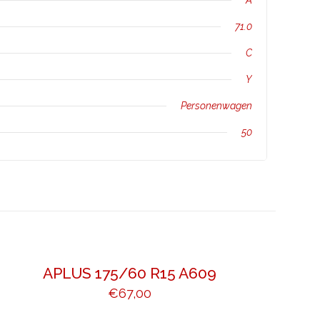
A
71.0
C
Y
Personenwagen
50
APLUS 175/60 R15 A609
€
67,00