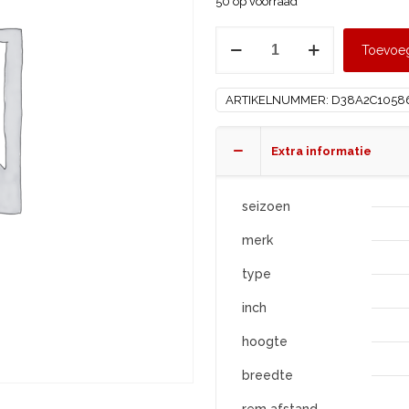
50 op voorraad
HANKOOK
Toevoe
215/45
R18
ARTIKELNUMMER:
D38A2C1058
K137
XL
aantal
Extra informatie
seizoen
merk
type
inch
hoogte
breedte