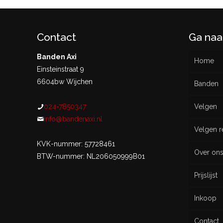
Contact
Ga naa
Banden Axi
Home
Einsteinstraat 9
6604bw Wijchen
Banden
024-7850347
Velgen
Nieu
info@bandenaxi.nl
Velgen r
Gebru
KVK-nummer: 57728461
Over on
BTW-nummer: NL206050999B01
Prijslijst
Inkoop
Contact