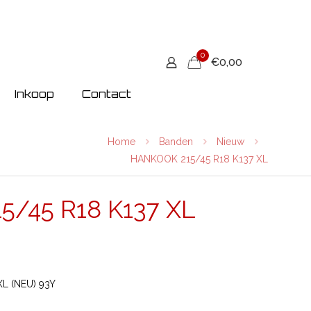
0
€0,00
Inkoop
Contact
Home
Banden
Nieuw
HANKOOK 215/45 R18 K137 XL
/45 R18 K137 XL
L (NEU) 93Y