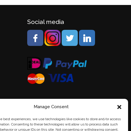
Social media
Manage Consent
he best experiences, we use technologies like cookies to store and/or access
mation. Consenting to these technologies will allow us to process data such
behavior or unique IDs on this site. Not consenting or withdrawing consent,