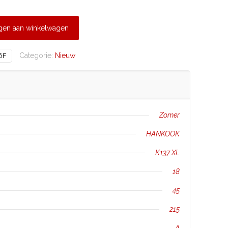
gen aan winkelwagen
Categorie:
Nieuw
6F
Zomer
HANKOOK
K137 XL
18
45
215