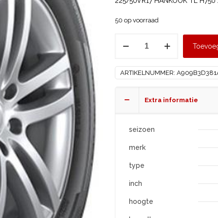
225/50VR17 HANKOOK TL H750 
50 op voorraad
HANKOOK
Toevoe
225/50
R17
ARTIKELNUMMER:
A909B3D381
H750
ALLSEASON
XL
Extra informatie
aantal
seizoen
merk
type
inch
hoogte