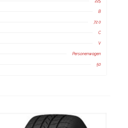
225
B
72.0
C
V
Personenwagen
50