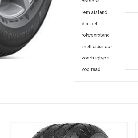
breedte
rem afstand
decibel
rolweerstand
snelheidsindex
voertuigtype
voorraad