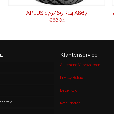
APLUS 175/65 R14 A867
€
68,84
r…
Klantenservice
Algemene Voorwaarden
Privacy Beleid
w
Bedenktijd
eparatie
ikt
Retourneren
s