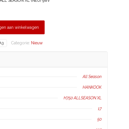
ALL SEASON XL (NEU) 98V
gen aan winkelwagen
Categorie:
Nieuw
A3
All Season
HANKOOK
H750 ALLSEASON XL
17
50