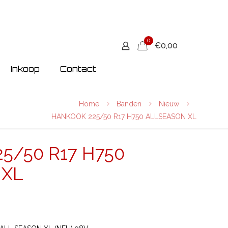
0
€0,00
Inkoop
Contact
Home
Banden
Nieuw
HANKOOK 225/50 R17 H750 ALLSEASON XL
5/50 R17 H750
 XL