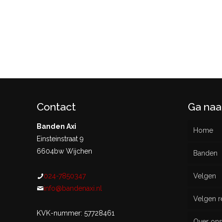
Contact
Ga naa
Banden Axi
Home
Einsteinstraat 9
6604bw Wijchen
Banden
024-7850347
Velgen
Nieu
info@bandenaxi.nl
Velgen r
Gebru
KVK-nummer: 57728461
Over on