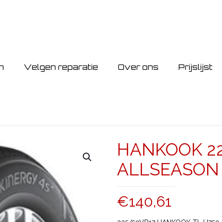
n
Velgen reparatie
Over ons
Prijslijst
HANKOOK 22
ALLSEASON
€
140,61