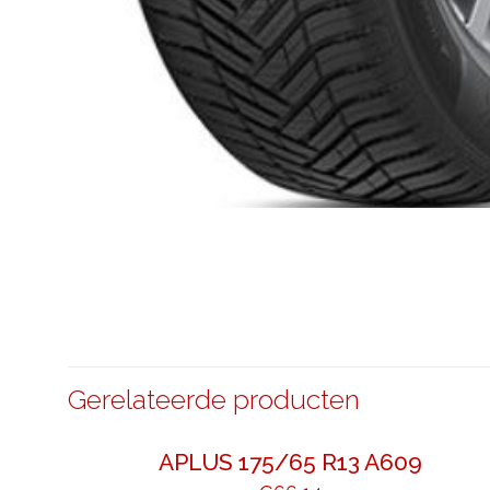
Gerelateerde producten
APLUS 175/65 R13 A609