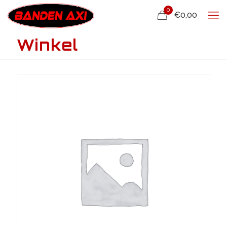
0
€0,00
Winkel