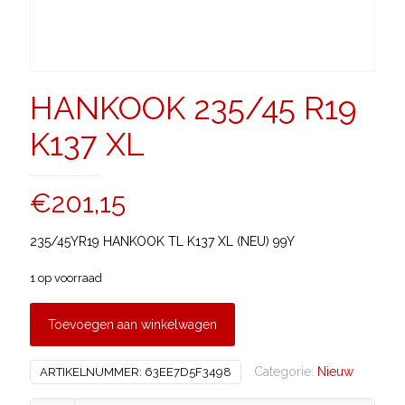
HANKOOK 235/45 R19
K137 XL
€
201,15
235/45YR19 HANKOOK TL K137 XL (NEU) 99Y
1 op voorraad
Toevoegen aan winkelwagen
Categorie:
Nieuw
ARTIKELNUMMER:
63EE7D5F3498