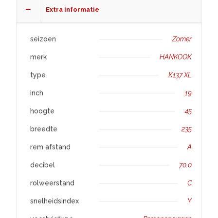
Extra informatie
seizoen
Zomer
merk
HANKOOK
type
K137 XL
inch
19
hoogte
45
breedte
235
rem afstand
A
decibel
70.0
rolweerstand
C
snelheidsindex
Y