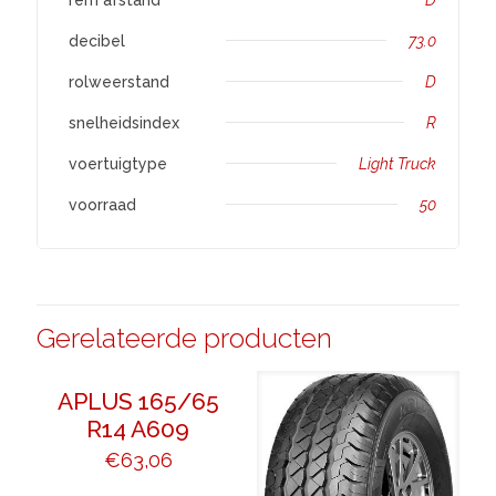
decibel
73.0
rolweerstand
D
snelheidsindex
R
voertuigtype
Light Truck
voorraad
50
Gerelateerde producten
APLUS 165/65
R14 A609
€
63,06