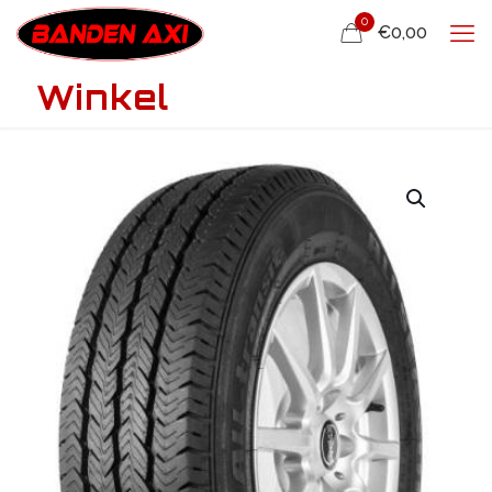
0
€0,00
Winkel