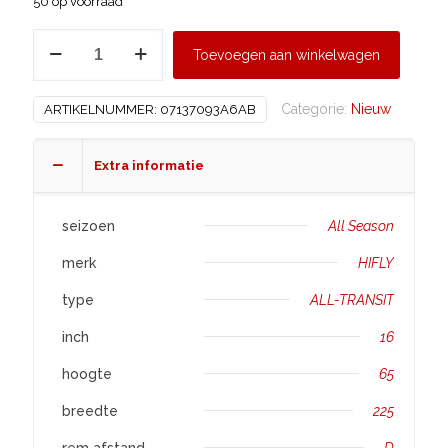
50 op voorraad
HIFLY
Toevoegen aan winkelwagen
225/65
R16
Categorie:
Nieuw
ARTIKELNUMMER:
07137093A6AB
ALL-
TRANSIT
aantal
Extra informatie
seizoen
All Season
merk
HIFLY
type
ALL-TRANSIT
inch
16
hoogte
65
breedte
225
rem afstand
D