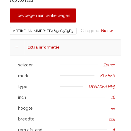
1 op voorraad
Toevoegen aan winkelwagen
Categorie:
Nieuw
ARTIKELNUMMER:
EF4852C5C5F3
Extra informatie
seizoen
Zomer
merk
KLEBER
type
DYNAXER HP5
inch
16
hoogte
55
breedte
225
rem afstand
A