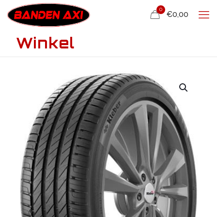
0
€0,00
Winkel