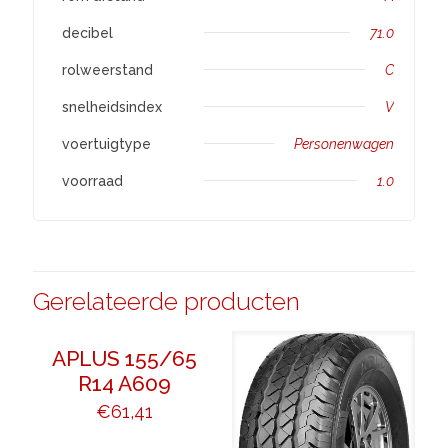
decibel
71.0
rolweerstand
C
snelheidsindex
V
voertuigtype
Personenwagen
voorraad
1.0
Gerelateerde producten
APLUS 155/65
R14 A609
€
61,41