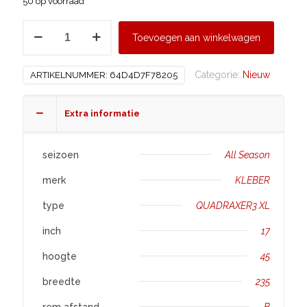
50 op voorraad
KLEBER
Toevoegen aan winkelwagen
235/45
R17
Categorie:
Nieuw
ARTIKELNUMMER:
64D4D7F78205
QUADRAXER3
XL
aantal
Extra informatie
seizoen
All Season
merk
KLEBER
type
QUADRAXER3 XL
inch
17
hoogte
45
breedte
235
rem afstand
B