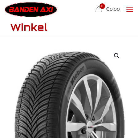
0
€0,00
Winkel