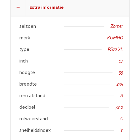
aantal
Extra informatie
seizoen
Zomer
merk
KUMHO
type
PS72 XL
inch
17
hoogte
55
breedte
235
rem afstand
A
decibel
72.0
rolweerstand
C
snelheidsindex
Y