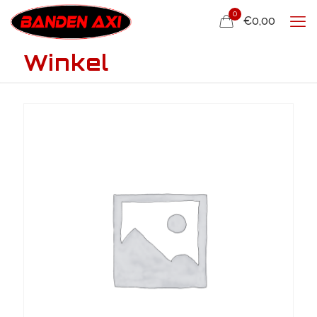
0
€0,00
Winkel