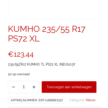
KUMHO 235/55 R17
PS72 XL
€
123,44
235/55ZR17 KUMHO TL PS72 XL (NEU)103Y
50 op voorraad
KUMHO
Toevoegen aan winkelwagen
235/55
R17
Categorie:
Nieuw
ARTIKELNUMMER:
E8F01BBBE63D
PS72
XL