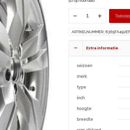
50 op voorraad
MAXXIS
Toevoe
245/50
R18
ARTIKELNUMMER:
8365FA492E
VS5
aantal
Extra informatie
seizoen
merk
type
inch
hoogte
breedte