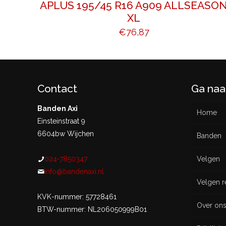
APLUS 195/45 R16 A909 ALLSEASO
XL
€
76,87
Contact
Ga naa
Banden Axi
Home
Einsteinstraat 9
6604bw Wijchen
Banden
024-7850347
Velgen
Nieu
info@bandenaxi.nl
Velgen r
Gebru
KVK-nummer: 57728461
Over on
BTW-nummer: NL206050999B01