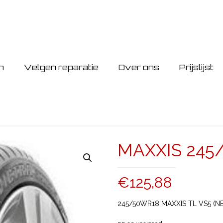
n
Velgen reparatie
Over ons
Prijslijst
MAXXIS 245/
€
125,88
245/50WR18 MAXXIS TL VS5 (N