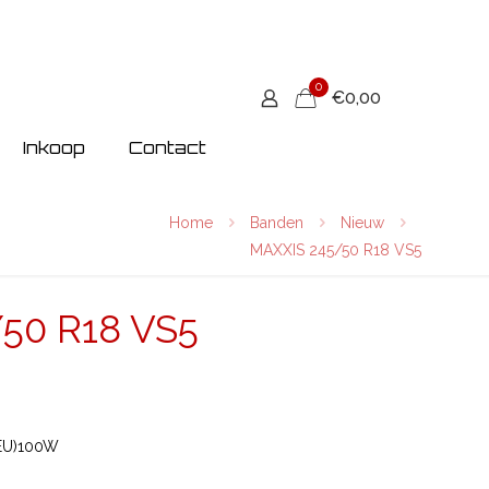
0
€0,00
Inkoop
Contact
Home
Banden
Nieuw
MAXXIS 245/50 R18 VS5
50 R18 VS5
EU)100W