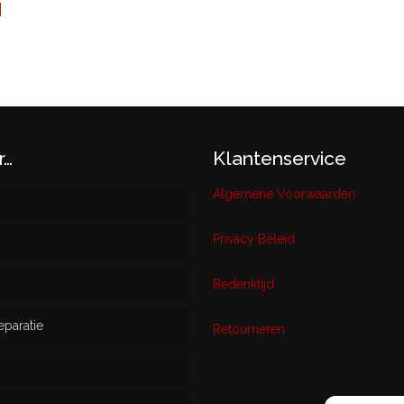
N
r…
Klantenservice
Algemene Voorwaarden
Privacy Beleid
w
Bedenktijd
eparatie
ikt
Retourneren
s