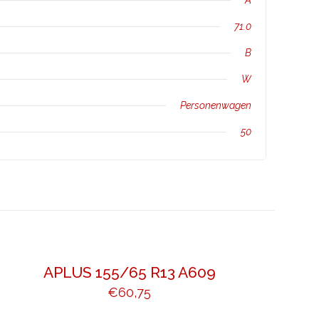
A
71.0
B
W
Personenwagen
50
APLUS 155/65 R13 A609
€
60,75