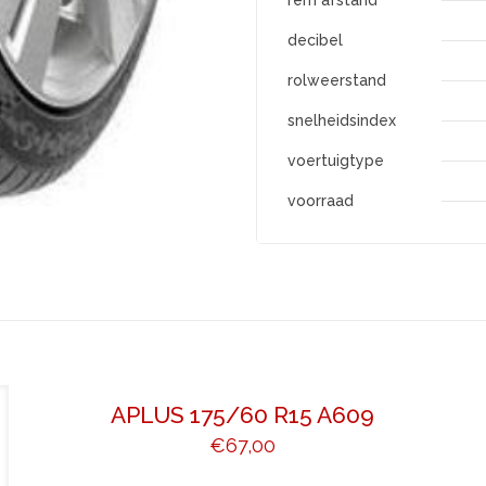
rem afstand
decibel
rolweerstand
snelheidsindex
voertuigtype
voorraad
APLUS 175/60 R15 A609
€
67,00