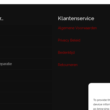
r…
Klantenservice
Algemene Voorwaarden
Privacy Beleid
w
Bedenktijd
eparatie
ikt
Retourneren
s
To provide t
device infor
as browsing 