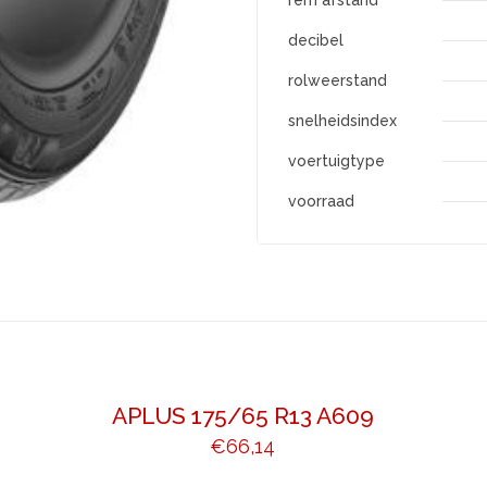
rem afstand
decibel
rolweerstand
snelheidsindex
voertuigtype
voorraad
APLUS 175/65 R13 A609
€
66,14