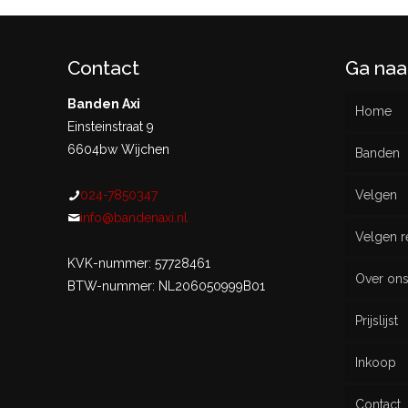
Contact
Ga naa
Banden Axi
Home
Einsteinstraat 9
6604bw Wijchen
Banden
024-7850347
Velgen
Nieu
info@bandenaxi.nl
Velgen r
Gebru
KVK-nummer: 57728461
Over on
BTW-nummer: NL206050999B01
Prijslijst
Inkoop
Contact