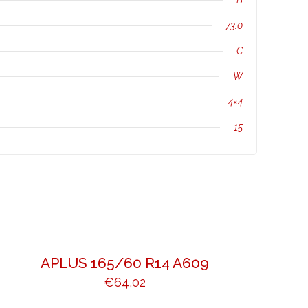
B
73.0
C
W
4×4
15
APLUS 165/60 R14 A609
€
64,02