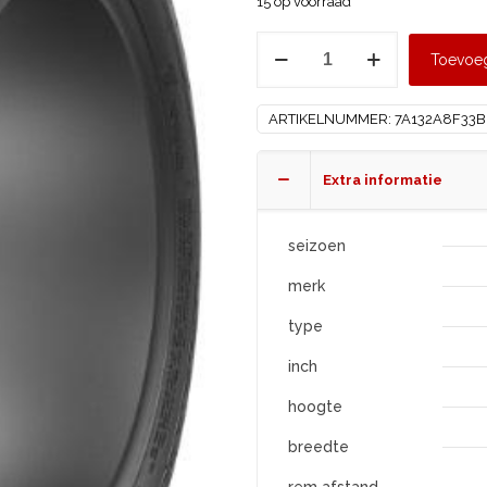
15 op voorraad
MAXXIS
Toevoe
265/60
R18
ARTIKELNUMMER:
7A132A8F33
AP3
SUV
XL
Extra informatie
aantal
seizoen
merk
type
inch
hoogte
breedte