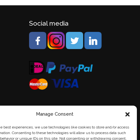
Social media
Manage Consent
he best experiences, we use technologies like cookies to store and/or access
mation. Consenting to these technologies will allow us to process data such
behavior or unique IDs on this site. Not consenting or withdrawing consent,