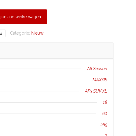
gen aan winkelwagen
Categorie:
Nieuw
BB
All Season
MAXXIS
AP3 SUV XL
18
60
265