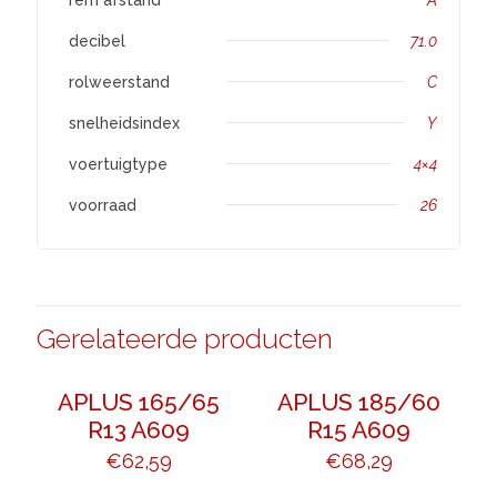
decibel
71.0
rolweerstand
C
snelheidsindex
Y
voertuigtype
4×4
voorraad
26
Gerelateerde producten
APLUS 165/65
APLUS 185/60
R13 A609
R15 A609
€
62,59
€
68,29