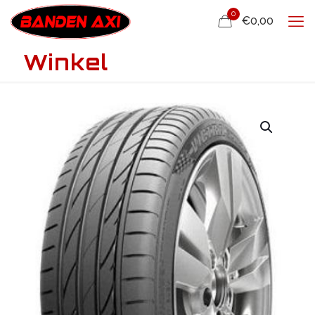
0
€0,00
Winkel