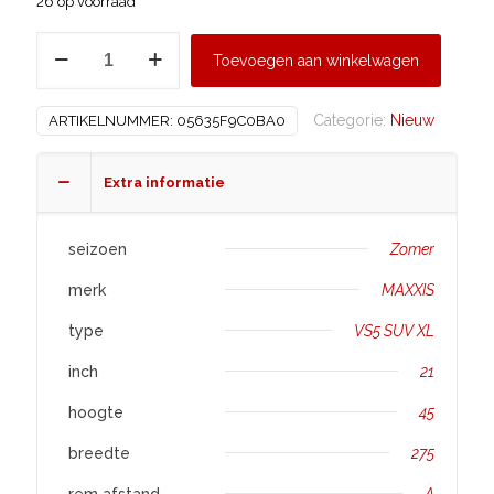
26 op voorraad
MAXXIS
Toevoegen aan winkelwagen
275/45
R21
Categorie:
Nieuw
ARTIKELNUMMER:
05635F9C0BA0
VS5
SUV
XL
Extra informatie
aantal
seizoen
Zomer
merk
MAXXIS
type
VS5 SUV XL
inch
21
hoogte
45
breedte
275
rem afstand
A