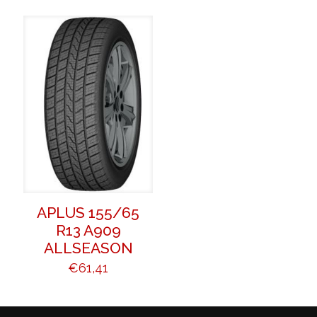
APLUS 155/65
R13 A909
ALLSEASON
€
61,41