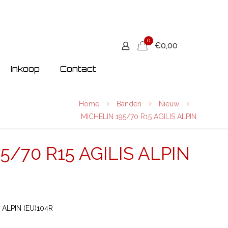
0
€0,00
Inkoop
Contact
Home
Banden
Nieuw
MICHELIN 195/70 R15 AGILIS ALPIN
5/70 R15 AGILIS ALPIN
 ALPIN (EU)104R