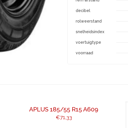
rem afstand
decibel
rolweerstand
snelheidsindex
voertuigtype
voorraad
APLUS 185/55 R15 A609
€
71,33