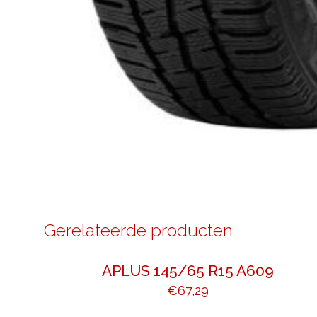
Gerelateerde producten
APLUS 145/65 R15 A609
€
67,29