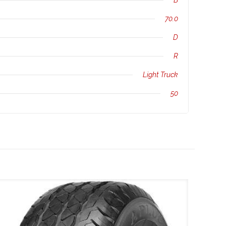
B
70.0
D
R
Light Truck
50