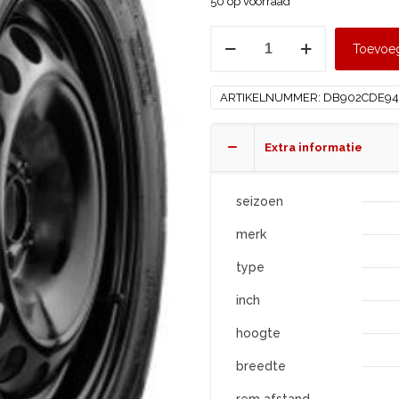
50 op voorraad
MICHELIN
Toevoe
195/70
R15
ARTIKELNUMMER:
DB902CDE94
AGILIS
ALPIN
aantal
Extra informatie
seizoen
merk
type
inch
hoogte
breedte