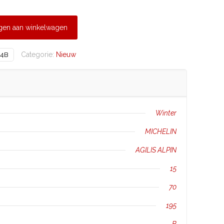
gen aan winkelwagen
Categorie:
Nieuw
4B
Winter
MICHELIN
AGILIS ALPIN
15
70
195