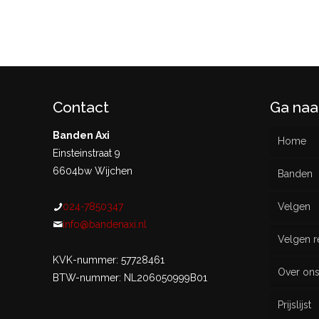
Contact
Ga naa
Banden Axi
Home
Einsteinstraat 9
6604bw Wijchen
Banden
024-7850347
Velgen
Nieu
info@bandenaxi.nl
Velgen r
Gebru
KVK-nummer: 57728461
Over on
BTW-nummer: NL206050999B01
Prijslijst