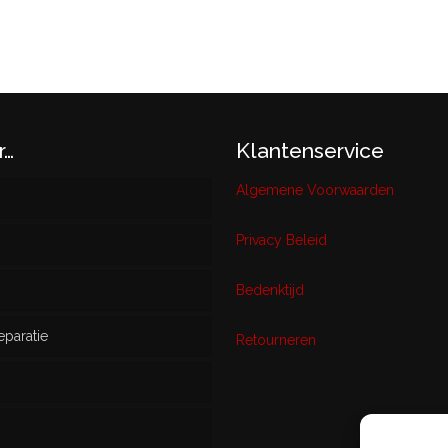
r…
Klantenservice
Algemene Voorwaarden
Privacy Beleid
w
Bedenktijd
eparatie
ikt
Retourneren
s