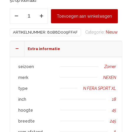
50 op voorraad
NEXEN
Toevoegen aan winkelwagen
245/45
R18
Categorie:
Nieuw
ARTIKELNUMMER:
80B8D009FFAF
N
FERA
SPORT
Extra informatie
XL
aantal
seizoen
Zomer
merk
NEXEN
type
N FERA SPORT XL
inch
18
hoogte
45
breedte
245
rem afstand
A