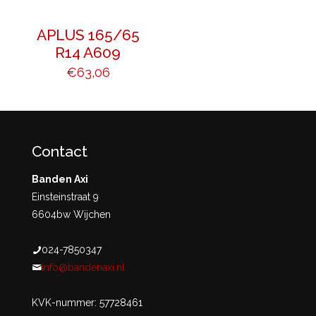
APLUS 165/65
R14 A609
€
63,06
Contact
Banden Axi
Einsteinstraat 9
6604bw Wijchen
024-7850347
info@bandenaxi.nl
KVK-nummer: 57728461