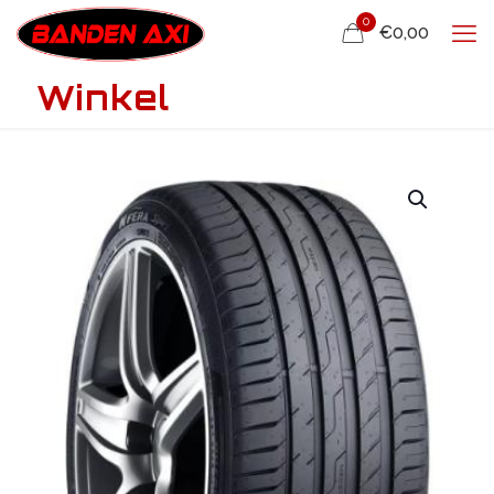
0
€0,00
Winkel