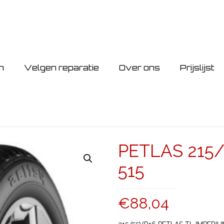
n
Velgen reparatie
Over ons
Prijslijst
PETLAS 215/
515
€
88,04