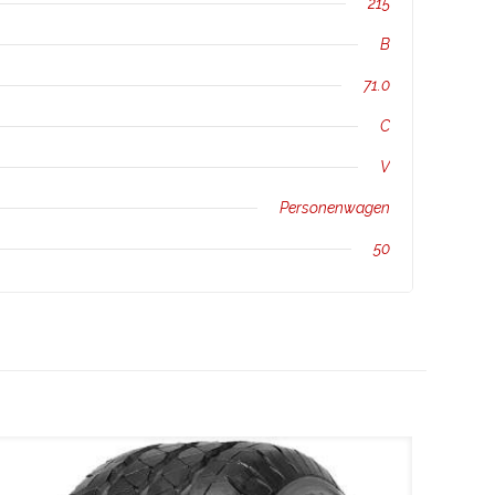
215
B
71.0
C
V
Personenwagen
50