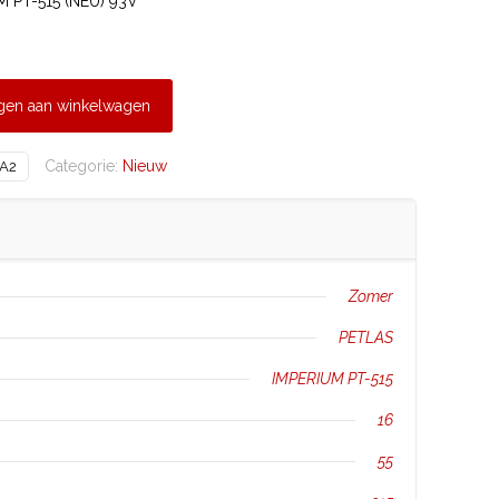
 PT-515 (NEU) 93V
gen aan winkelwagen
Categorie:
Nieuw
A2
Zomer
PETLAS
IMPERIUM PT-515
16
55