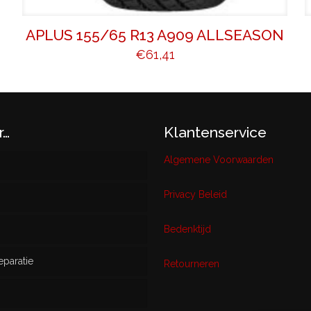
APLUS 155/65 R13 A909 ALLSEASON
€
61,41
r…
Klantenservice
Algemene Voorwaarden
Privacy Beleid
w
Bedenktijd
eparatie
ikt
Retourneren
s