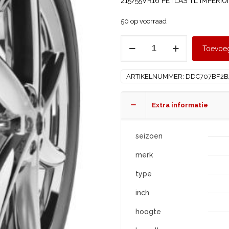
215/55VR16 PETLAS TL IMPERIUM
50 op voorraad
PETLAS
Toevoe
215/55
R16
ARTIKELNUMMER:
DDC707BF2B
IMPERIUM
PT-
515
Extra informatie
aantal
seizoen
merk
type
inch
hoogte