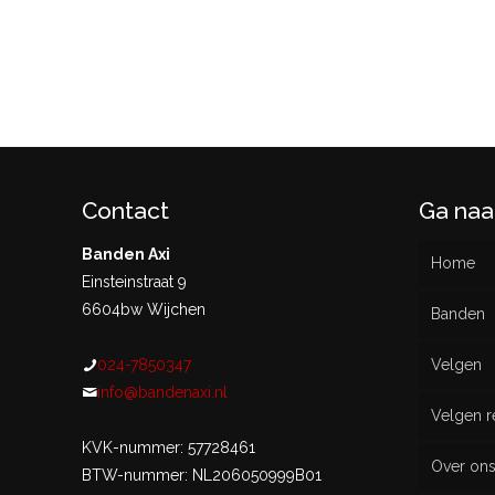
Contact
Ga naa
Banden Axi
Home
Einsteinstraat 9
6604bw Wijchen
Banden
024-7850347
Velgen
Nieu
info@bandenaxi.nl
Velgen r
Gebru
KVK-nummer: 57728461
Over on
BTW-nummer: NL206050999B01