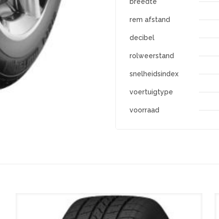
breedte
rem afstand
decibel
rolweerstand
snelheidsindex
voertuigtype
voorraad