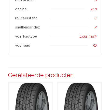
decibel
72.0
rolweerstand
C
snelheidsindex
R
voertuigtype
Light Truck
voorraad
50
Gerelateerde producten