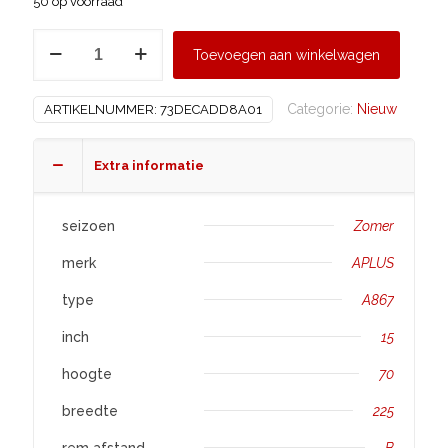
50 op voorraad
APLUS
Toevoegen aan winkelwagen
225/70
R15
Categorie:
Nieuw
ARTIKELNUMMER:
73DECADD8A01
A867
aantal
Extra informatie
seizoen
Zomer
merk
APLUS
type
A867
inch
15
hoogte
70
breedte
225
rem afstand
B