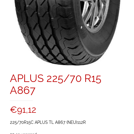
APLUS 225/70 R15
A867
€
91,12
225/70R15C APLUS TL A867 (NEU)112R