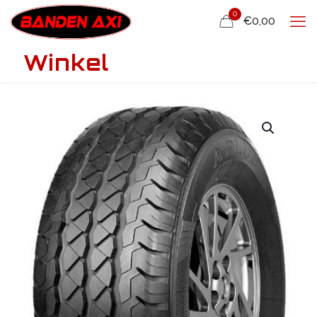
0
€0,00
Winkel