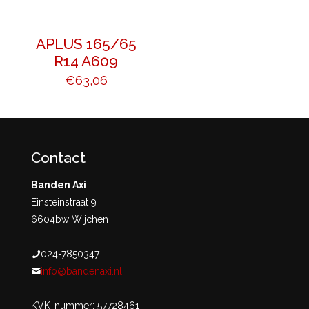
APLUS 165/65
R14 A609
€
63,06
Contact
Banden Axi
Einsteinstraat 9
6604bw Wijchen
024-7850347
info@bandenaxi.nl
KVK-nummer: 57728461