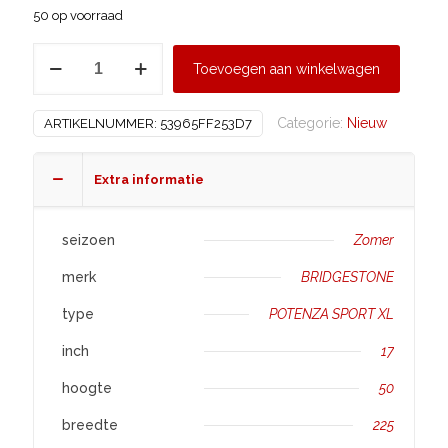
50 op voorraad
BRIDGESTONE
Toevoegen aan winkelwagen
225/50
R17
Categorie:
Nieuw
ARTIKELNUMMER:
53965FF253D7
POTENZA
SPORT
XL
Extra informatie
aantal
seizoen
Zomer
merk
BRIDGESTONE
type
POTENZA SPORT XL
inch
17
hoogte
50
breedte
225