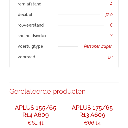
rem afstand
A
decibel
72.0
rolweerstand
C
snelheidsindex
Y
voertuigtype
Personenwagen
voorraad
50
Gerelateerde producten
APLUS 155/65
APLUS 175/65
R14 A609
R13 A609
€
61,41
€
66,14