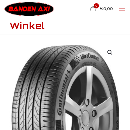
0
€0,00
Winkel