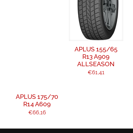
APLUS 155/65
R13 A909
ALLSEASON
€
61,41
APLUS 175/70
R14 A609
€
66,16