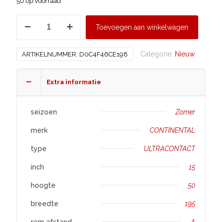
50 op voorraad
CONTINENTAL
Toevoegen aan winkelwagen
195/50
R15
Categorie:
Nieuw
ARTIKELNUMMER:
D0C4F46CE198
ULTRACONTACT
aantal
Extra informatie
seizoen
Zomer
merk
CONTINENTAL
type
ULTRACONTACT
inch
15
hoogte
50
breedte
195
rem afstand
A