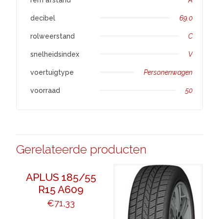
decibel
69.0
rolweerstand
C
snelheidsindex
V
voertuigtype
Personenwagen
voorraad
50
Gerelateerde producten
APLUS 185/55
R15 A609
€
71,33