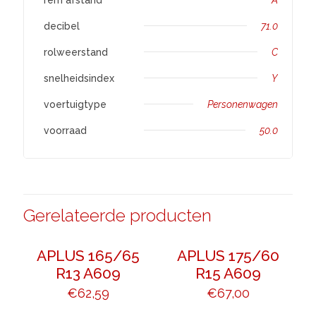
decibel
71.0
rolweerstand
C
snelheidsindex
Y
voertuigtype
Personenwagen
voorraad
50.0
Gerelateerde producten
APLUS 165/65
APLUS 175/60
R13 A609
R15 A609
€
62,59
€
67,00