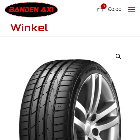
0
€0,00
Winkel