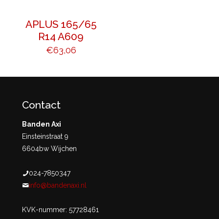
APLUS 165/65
R14 A609
€
63,06
Contact
Banden Axi
Einsteinstraat 9
6604bw Wijchen
024-7850347
info@bandenaxi.nl
KVK-nummer: 57728461