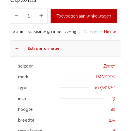
50 op voorraad
HANKOOK
Toevoegen aan winkelwagen
275/40
R19
Categorie:
Nieuw
ARTIKELNUMMER:
5FDE08D228B9
K117B*
RFT
aantal
Extra informatie
seizoen
Zomer
merk
HANKOOK
type
K117B* RFT
inch
19
hoogte
40
breedte
275
rem afstand
A