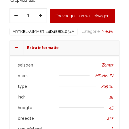
50 op voorraad
MICHELIN
Toevoegen aan winkelwagen
235/45
R19
Categorie:
Nieuw
ARTIKELNUMMER:
14D4EBD1634A
PS5
XL
aantal
Extra informatie
seizoen
Zomer
merk
MICHELIN
type
PS5 XL
inch
19
hoogte
45
breedte
235
rem afstand
A