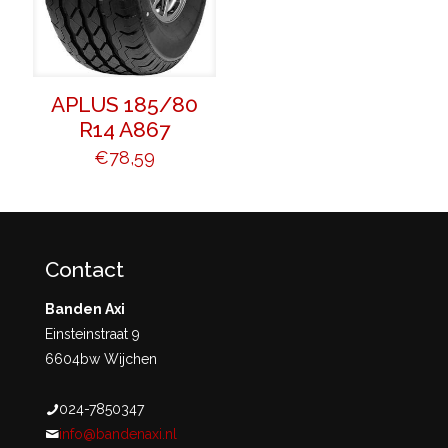
APLUS 185/80
R14 A867
€
78,59
Contact
Banden Axi
Einsteinstraat 9
6604bw Wijchen
024-7850347
info@bandenaxi.nl