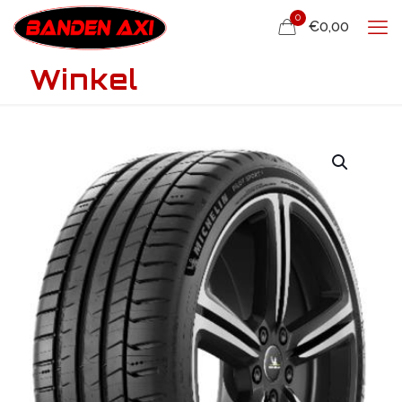
0
€0,00
Winkel