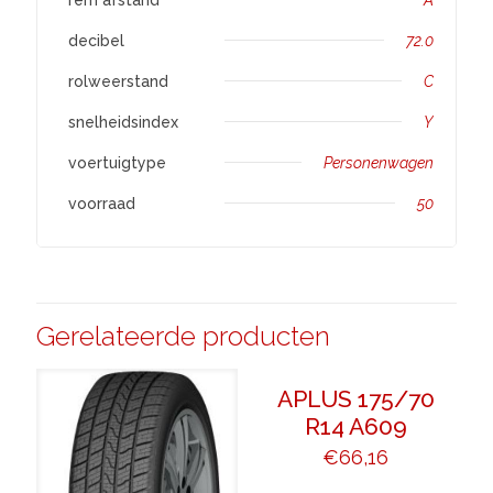
decibel
72.0
rolweerstand
C
snelheidsindex
Y
voertuigtype
Personenwagen
voorraad
50
Gerelateerde producten
APLUS 175/70
R14 A609
€
66,16