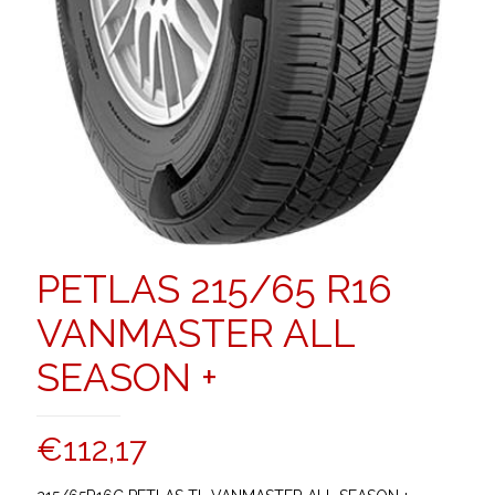
PETLAS 215/65 R16
VANMASTER ALL
SEASON +
€
112,17