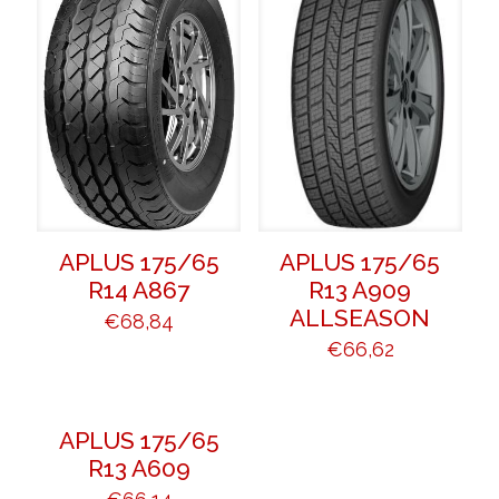
APLUS 175/65
APLUS 175/65
R14 A867
R13 A909
ALLSEASON
€
68,84
€
66,62
APLUS 175/65
R13 A609