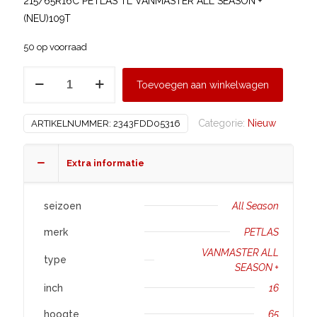
215/65R16C PETLAS TL VANMASTER ALL SEASON +
(NEU)109T
50 op voorraad
PETLAS
Toevoegen aan winkelwagen
215/65
R16
Categorie:
Nieuw
ARTIKELNUMMER:
2343FDD05316
VANMASTER
ALL
SEASON
Extra informatie
+
aantal
seizoen
All Season
merk
PETLAS
VANMASTER ALL
type
SEASON +
inch
16
hoogte
65