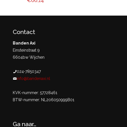
€
66,14
Contact
Banden Axi
Einsteinstraat 9
6604bw Wijchen
024-7850347
info@bandenaxi.nl
KVK-nummer: 57728461
BTW-nummer: NL206050999B01
Ga naar…