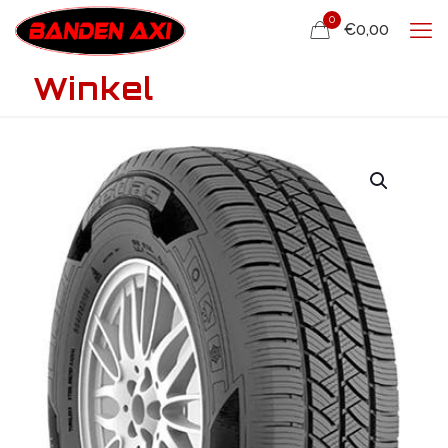
0
€0,00
Winkel