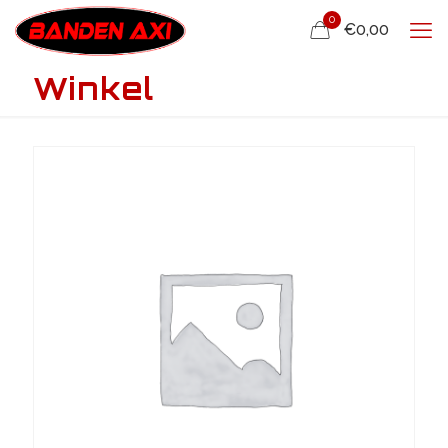
0
€0,00
Winkel