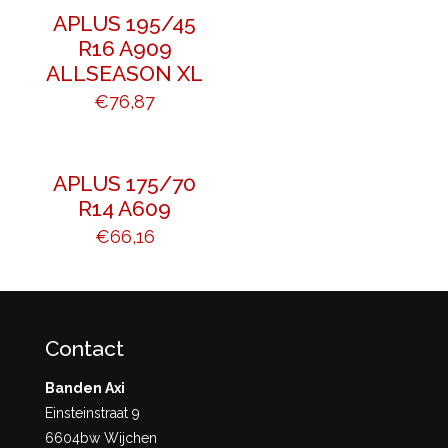
APLUS 195/45
R16 A909
ALLSEASON XL
€
76,87
APLUS 175/70
R14 A609
€
66,16
Contact
Banden Axi
Einsteinstraat 9
6604bw Wijchen