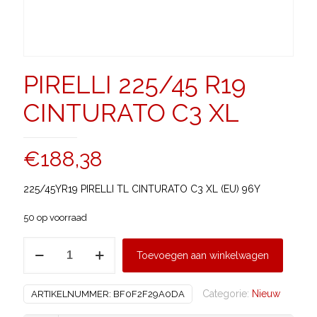
PIRELLI 225/45 R19
CINTURATO C3 XL
€
188,38
225/45YR19 PIRELLI TL CINTURATO C3 XL (EU) 96Y
50 op voorraad
PIRELLI
Toevoegen aan winkelwagen
225/45
R19
Categorie:
Nieuw
ARTIKELNUMMER:
BF0F2F29A0DA
CINTURATO
C3