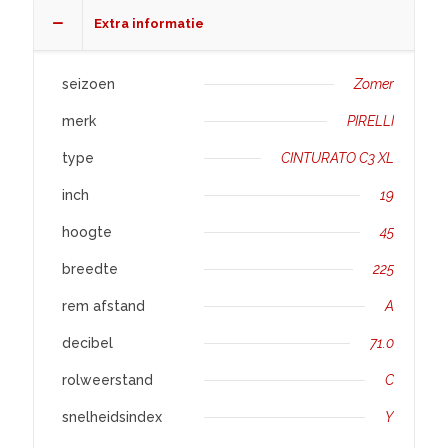
XL
Extra informatie
aantal
seizoen
Zomer
merk
PIRELLI
type
CINTURATO C3 XL
inch
19
hoogte
45
breedte
225
rem afstand
A
decibel
71.0
rolweerstand
C
snelheidsindex
Y